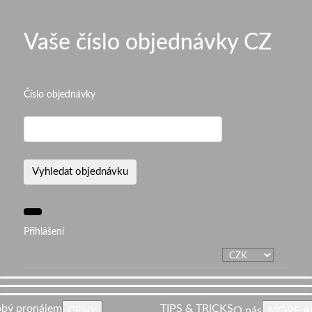
Vaše číslo objednávky CZ
Číslo objednávky
Přihlášení
bý pronájem
TIPS & TRICKS
CENY
O nás
MORE A